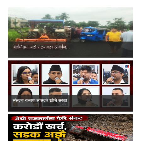
बिर्तामोडमा अटो र ट्याक्टर ठोक्किँद...
संसद्‍मा रास्वपा सांसदले खोजे सरका...