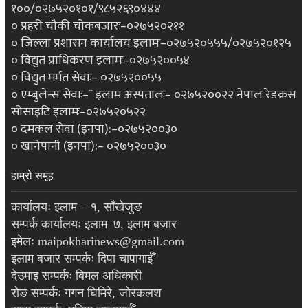
१००/०२७५२०१०१/९८५२६९०४४४
० प्रहरी चौकी चोकबजारः–०२७५२०२११
० जिल्ला प्रशासन कार्यालय इलामः–०२७५२०५५५/०२७५२०१२५
० विद्युत प्राधिकरण इलामः–०२७५२००५४
० विद्युत मर्मत सेवाः– ०२७५२००५५
० एम्बुलेन्स सेवाः–¨ इलाम अस्पतालः– ०२७५२००२२ नेपाल रेडक्रस
सोसाइटि इलामः–०२७५२०५२२
० दमकल सेवा (इनपा):–०२७५२००३०
० खानेपानी (इनपा):– ०२७५२००३०
हाम्रो समूह
कार्यालयः इलाम – १, साँखेजुङ
सम्पर्क कार्यालयः इलाम–७, इलाम बजार
इमेलः maipokharinews@gmail.com
इलाम बजार सम्पर्कः दिपा चापागाईँ
देउमाइ सम्पर्कः बिमल अधिकारी
रोङ सम्पर्कः गगन घिमिरे, जोरकलश