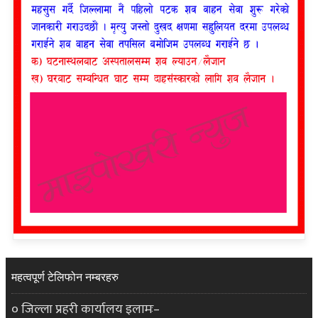
महत्वपूर्ण टेलिफोन नम्बरहरु
० जिल्ला प्रहरी कार्यालय इलामः–