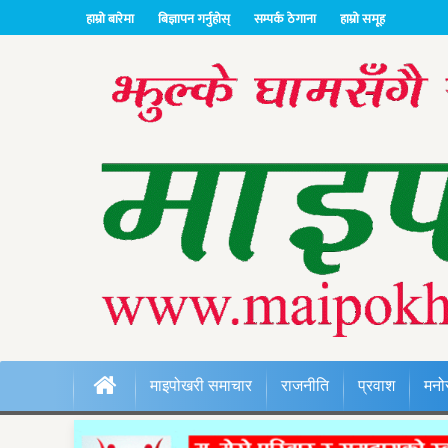
हाम्रो बारेमा
बिज्ञापन गर्नुहोस्
सम्पर्क ठेगाना
हाम्रो समूह
माइपोखरी समाचार
राजनीति
प्रवाश
मनो