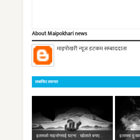
About Maipokhari news
माइपोखरी न्यूज डटकम सम्बाददाता
सम्बन्धित समाचार
इलामको माइजोगमाई घटना : खोलाले बगाए...
इलाममा दुःख