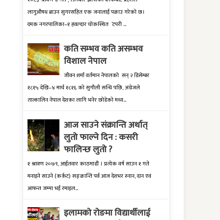
लागुऔषध ब्राउन सुगरसहित एक जनालाई पक्राउ गरेको छ।
दमक नगरपालिका–१ हवल्दार चोकस्थित ‘टपरी ...
कति सम्भव कति असम्भव
विशाल नेपाल
जीवन शर्मा वर्तमान नेपालको सन् २ डिसेम्बर
१८१५ देखि–४ मार्च १८१६ को सुगौली सन्धि पछि, अंग्रेजले
तात्कालिन नेपाल देशका लागि भनेर छोडेको मध्य...
आज साउने संक्रान्ति अर्थात्
लुतो फाल्ने दिन : कसरी
फालिन्छ लुतो ?
१ श्रावण २०७९, आईतवार काठमाडौं । प्रत्येक वर्ष साउन १ गते
मनाइने साउने (कर्कट) सङ्क्रान्ति पर्व आज देशभर स्नान, दान एवं
आफन्त जम्मा भई रमाइल...
इलामकाे राेङमा विद्यार्थीलाई