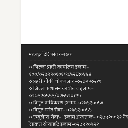
महत्वपूर्ण टेलिफोन नम्बरहरु
० जिल्ला प्रहरी कार्यालय इलामः–
१००/०२७५२०१०१/९८५२६९०४४४
० प्रहरी चौकी चोकबजारः–०२७५२०२११
० जिल्ला प्रशासन कार्यालय इलामः–
०२७५२०५५५/०२७५२०१२५
० विद्युत प्राधिकरण इलामः–०२७५२००५४
० विद्युत मर्मत सेवाः– ०२७५२००५५
० एम्बुलेन्स सेवाः–¨ इलाम अस्पतालः– ०२७५२००२२ ने
रेडक्रस सोसाइटि इलामः–०२७५२०५२२