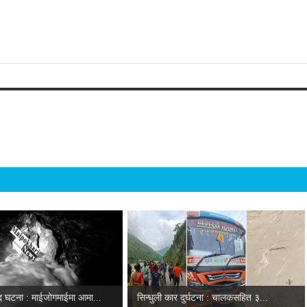
द घटना : माईजोगमाईमा आमा...
सिन्धुली कार दुर्घटना : चालकसहित ३...