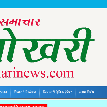
रन्जन
विचार / विश्लेषण
चियावारी दैनिक ईपेपर
इलाम विशेष