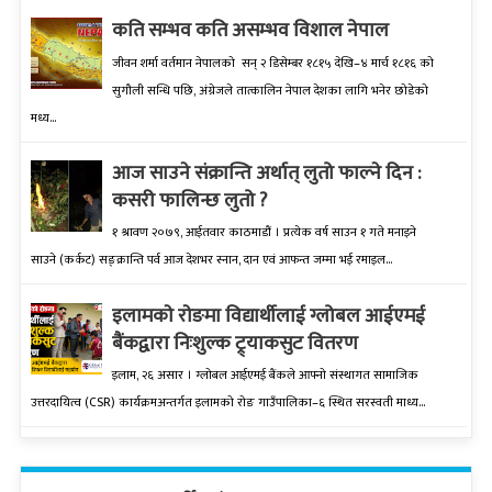
कति सम्भव कति असम्भव विशाल नेपाल
जीवन शर्मा वर्तमान नेपालको सन् २ डिसेम्बर १८१५ देखि–४ मार्च १८१६ को
सुगौली सन्धि पछि, अंग्रेजले तात्कालिन नेपाल देशका लागि भनेर छोडेको
मध्य...
आज साउने संक्रान्ति अर्थात् लुतो फाल्ने दिन :
कसरी फालिन्छ लुतो ?
१ श्रावण २०७९, आईतवार काठमाडौं । प्रत्येक वर्ष साउन १ गते मनाइने
साउने (कर्कट) सङ्क्रान्ति पर्व आज देशभर स्नान, दान एवं आफन्त जम्मा भई रमाइल...
इलामकाे राेङमा विद्यार्थीलाई ग्लोबल आईएमई
बैंकद्वारा निःशुल्क ट्र्याकसुट वितरण
इलाम, २६ असार । ग्लोबल आईएमई बैंकले आफ्नो संस्थागत सामाजिक
उत्तरदायित्व (CSR) कार्यक्रमअन्तर्गत इलामको रोङ गाउँपालिका–६ स्थित सरस्वती माध्य...