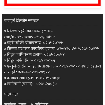
महत्वपूर्ण टेलिफोन नम्बरहरु
० जिल्ला प्रहरी कार्यालय इलामः–
१००/०२७५२०१०१/९८५२६९०४४४
० प्रहरी चौकी चोकबजारः–०२७५२०२११
० जिल्ला प्रशासन कार्यालय इलामः–०२७५२०५५५/०२७५२०१२५
० विद्युत प्राधिकरण इलामः–०२७५२००५४
० विद्युत मर्मत सेवाः– ०२७५२००५५
० एम्बुलेन्स सेवाः–¨ इलाम अस्पतालः– ०२७५२००२२ नेपाल रेडक्रस
सोसाइटि इलामः–०२७५२०५२२
० दमकल सेवा (इनपा):–०२७५२००३०
० खानेपानी (इनपा):– ०२७५२००३०
हाम्रो समूह
कार्यालयः इलाम – १, साँखेजुङ