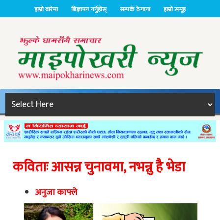
हाम्रो बारेमा
बिज्ञापन गर्नुहोस्
सम्पर्क ठेगाना
हाम्रो समूह
कविताः आसन्न चुनावमा, नभन्नु है भेडा
अनुजा काफ्ले