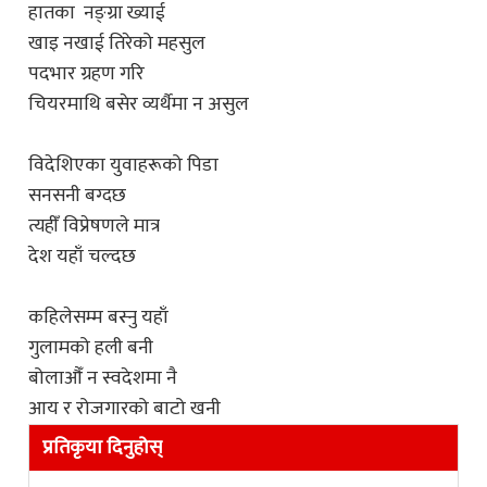
हातका नङ्ग्रा ख्याई
खाइ नखाई तिरेको महसुल
पदभार ग्रहण गरि
चियरमाथि बसेर व्यर्थैमा न असुल
विदेशिएका युवाहरूको पिडा
सनसनी बग्दछ
त्यहीँ विप्रेषणले मात्र
देश यहाँ चल्दछ
कहिलेसम्म बस्नु यहाँ
गुलामको हली बनी
बोलाऔँ न स्वदेशमा नै
आय र रोजगारको बाटो खनी
प्रतिकृया दिनुहोस्