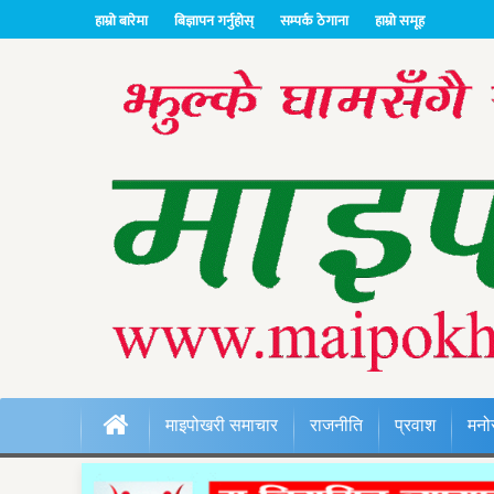
हाम्रो बारेमा
बिज्ञापन गर्नुहोस्
सम्पर्क ठेगाना
हाम्रो समूह
माइपोखरी समाचार
राजनीति
प्रवाश
मनो