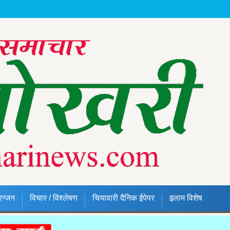
रन्जन
विचार / विश्लेषण
चियावारी दैनिक ईपेपर
इलाम विशेष