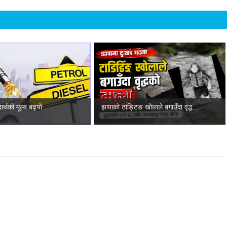
ार्थको मूल्य बढ्यो
झापाको टाङ्टिङ खोलाले बगाउँदा वृद्ध...