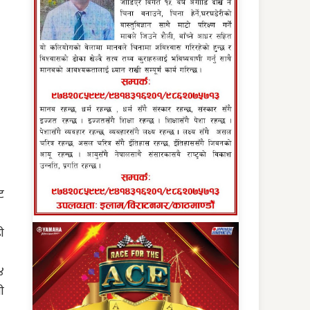
ट
ी
४
ी