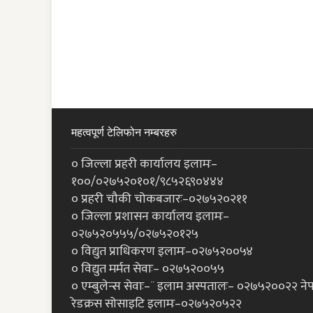
महत्वपूर्ण टेलिफोन नम्बरहरु
० जिल्ला प्रहरी कार्यालय इलामः–
१००/०२७५२०१०१/९८५२६९०४४४
० प्रहरी चौकी चोकबजारः–०२७५२०२११
० जिल्ला प्रशासन कार्यालय इलामः–
०२७५२०५५५/०२७५२०१२५
० विद्युत प्राधिकरण इलामः–०२७५२००५४
० विद्युत मर्मत सेवाः– ०२७५२००५५
० एम्बुलेन्स सेवाः–¨ इलाम अस्पतालः– ०२७५२००२२ ने
रेडक्रस सोसाइटि इलामः–०२७५२०५२२