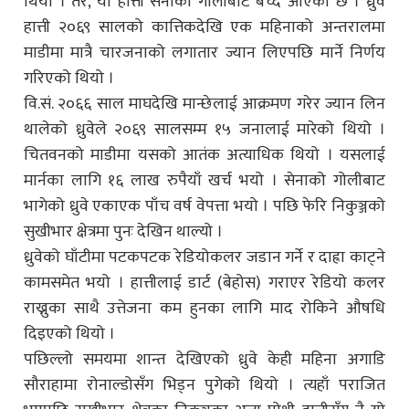
थियो । तर, यो हात्ती सेनाको गोलीबाट बच्दै आएको छ । ध्रुवे
हात्ती २०६९ सालको कात्तिकदेखि एक महिनाको अन्तरालमा
माडीमा मात्रै चारजनाको लगातार ज्यान लिएपछि मार्ने निर्णय
गरिएको थियो ।
वि.सं. २०६६ साल माघदेखि मान्छेलाई आक्रमण गरेर ज्यान लिन
थालेको ध्रुवेले २०६९ सालसम्म १५ जनालाई मारेको थियो ।
चितवनको माडीमा यसको आतंक अत्याधिक थियो । यसलाई
मार्नका लागि १६ लाख रुपैयाँ खर्च भयो । सेनाको गोलीबाट
भागेको ध्रुवे एकाएक पाँच वर्ष वेपत्ता भयो । पछि फेरि निकुञ्जको
सुखीभार क्षेत्रमा पुनः देखिन थाल्यो ।
ध्रुवेको घाँटीमा पटकपटक रेडियोकलर जडान गर्ने र दाह्रा काट्ने
कामसमेत भयो । हात्तीलाई डार्ट (बेहोस) गराएर रेडियो कलर
राख्नुका साथै उत्तेजना कम हुनका लागि माद रोकिने औषधि
दिइएको थियो ।
पछिल्लो समयमा शान्त देखिएको ध्रुवे केही महिना अगाडि
सौराहामा रोनाल्डोसँग भिड्न पुगेको थियो । त्यहाँ पराजित