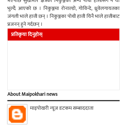
भएपछि सुखीभार क्षेत्रका निकुञ्जका अन्य पोथी हात्तीसँग नै यो
भुल्दै आएको छ । निकुञ्जमा रोनाल्डो, गोविन्दे, ध्रुवेलगायतका
जंगली भाले हात्ती छन् । निकुञ्जका पोथी हात्ती यिनै भाले हात्तीबाट
प्रजनन् हुने गर्दछन् ।
प्रतिकृया दिनुहोस्
About Maipokhari news
माइपोखरी न्यूज डटकम सम्बाददाता