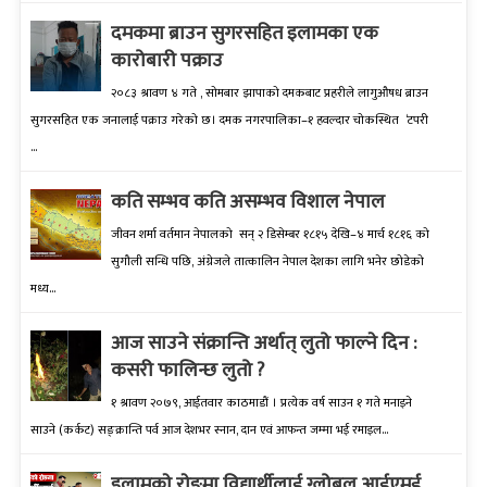
दमकमा ब्राउन सुगरसहित इलामका एक
कारोबारी पक्राउ
२०८३ श्रावण ४ गते , सोमबार झापाको दमकबाट प्रहरीले लागुऔषध ब्राउन
सुगरसहित एक जनालाई पक्राउ गरेको छ। दमक नगरपालिका–१ हवल्दार चोकस्थित ‘टपरी
...
कति सम्भव कति असम्भव विशाल नेपाल
जीवन शर्मा वर्तमान नेपालको सन् २ डिसेम्बर १८१५ देखि–४ मार्च १८१६ को
सुगौली सन्धि पछि, अंग्रेजले तात्कालिन नेपाल देशका लागि भनेर छोडेको
मध्य...
आज साउने संक्रान्ति अर्थात् लुतो फाल्ने दिन :
कसरी फालिन्छ लुतो ?
१ श्रावण २०७९, आईतवार काठमाडौं । प्रत्येक वर्ष साउन १ गते मनाइने
साउने (कर्कट) सङ्क्रान्ति पर्व आज देशभर स्नान, दान एवं आफन्त जम्मा भई रमाइल...
इलामकाे राेङमा विद्यार्थीलाई ग्लोबल आईएमई