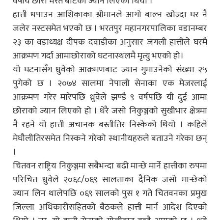
वर्षीय छोरा भरत बोटेको ज्यान लिएको थियो ।
हात्ती धपाउन आशिकाका श्रीमानले आगो बाल्न खोज्दा घर नै
जलेर नस्टसमेत भएको छ । भरतपुर महानगरपालिका वडानम्बर
२३ का वडाध्यक्ष दीपक दवाडीका अनुसार जंगली हात्तीले घरमै
आक्रमण गर्दा आमाछोराको घटनास्थलमै मृत्यु भएको हो।
यो घटनासँग ध्रुवेको आक्रमणबाट ज्यान गुमाउनेको संख्या २५
पुगेको छ । २०७४ सालमा नेपाली सेनाका एक मेजरलाई
आक्रमण गरेर मारेपछि ध्रुवेले झण्डै ९ वर्षपछि यी दुई आमा
छोराको ज्यान लिएको हो । धेरै जसो निकुञ्जको सुखीभार क्षेत्रमा
नै रहने यो हात्ती अचानक बस्तीतिर निस्केको थियो । कहिले
मेघौलीतिरसमेत निस्कने गरेको स्थानीयहरुले बताउने गरेका छन्
।
चितवन राष्ट्रिय निकुञ्जमा सबैभन्दा बढी मान्छे मार्ने हात्तीका रुपमा
परिचित ध्रुवेले २०६८/०६९ सालताका दैनिक जसो मान्छेको
ज्यान लिन थालेपछि ०६९ सालको पुस १ गते चितवनका प्रमुख
जिल्ला अधिकारीसहितको बैठकले हात्ती मार्न आदेश दिएको