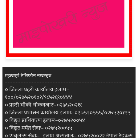
महत्वपूर्ण टेलिफोन नम्बरहरु
० जिल्ला प्रहरी कार्यालय इलामः–
१००/०२७५२०१०१/९८५२६९०४४४
० प्रहरी चौकी चोकबजारः–०२७५२०२११
० जिल्ला प्रशासन कार्यालय इलामः–०२७५२०५५५/०२७५२०१२५
० विद्युत प्राधिकरण इलामः–०२७५२००५४
० विद्युत मर्मत सेवाः– ०२७५२००५५
० एम्बुलेन्स सेवाः–¨ इलाम अस्पतालः– ०२७५२००२२ नेपाल रेडक्रस