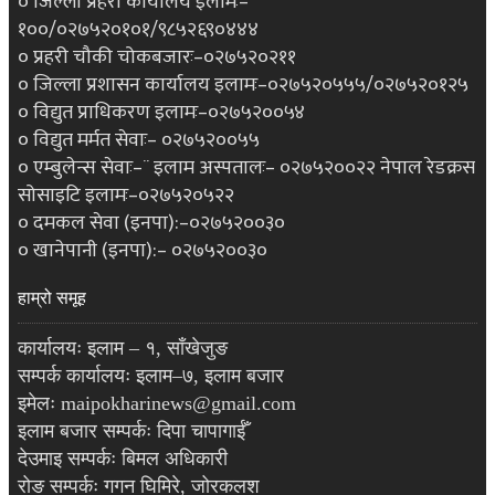
० जिल्ला प्रहरी कार्यालय इलामः–
१००/०२७५२०१०१/९८५२६९०४४४
० प्रहरी चौकी चोकबजारः–०२७५२०२११
० जिल्ला प्रशासन कार्यालय इलामः–०२७५२०५५५/०२७५२०१२५
० विद्युत प्राधिकरण इलामः–०२७५२००५४
० विद्युत मर्मत सेवाः– ०२७५२००५५
० एम्बुलेन्स सेवाः–¨ इलाम अस्पतालः– ०२७५२००२२ नेपाल रेडक्रस
सोसाइटि इलामः–०२७५२०५२२
० दमकल सेवा (इनपा):–०२७५२००३०
० खानेपानी (इनपा):– ०२७५२००३०
हाम्रो समूह
कार्यालयः इलाम – १, साँखेजुङ
सम्पर्क कार्यालयः इलाम–७, इलाम बजार
इमेलः maipokharinews@gmail.com
इलाम बजार सम्पर्कः दिपा चापागाईँ
देउमाइ सम्पर्कः बिमल अधिकारी
रोङ सम्पर्कः गगन घिमिरे, जोरकलश