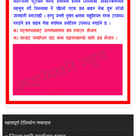
महत्वपूर्ण टेलिफोन नम्बरहरु