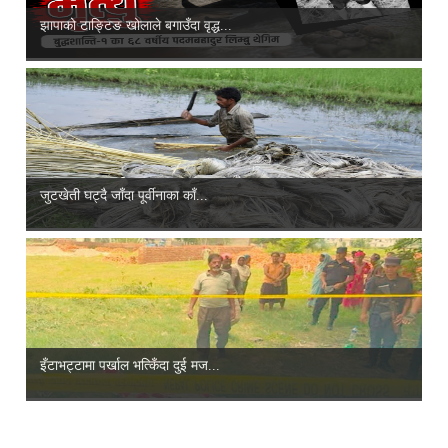
झापाको टाङ्टिङ खोलाले बगाउँदा वृद्ध...
जुटखेती घट्दै जाँदा पूर्वीनाका काँ...
इँटाभट्टामा पर्खाल भत्किँदा दुई मज...