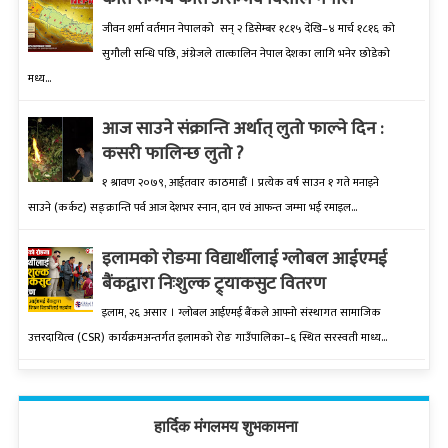
जीवन शर्मा वर्तमान नेपालको सन् २ डिसेम्बर १८१५ देखि–४ मार्च १८१६ को
सुगौली सन्धि पछि, अंग्रेजले तात्कालिन नेपाल देशका लागि भनेर छोडेको
मध्य...
आज साउने संक्रान्ति अर्थात् लुतो फाल्ने दिन :
कसरी फालिन्छ लुतो ?
१ श्रावण २०७९, आईतवार काठमाडौं । प्रत्येक वर्ष साउन १ गते मनाइने
साउने (कर्कट) सङ्क्रान्ति पर्व आज देशभर स्नान, दान एवं आफन्त जम्मा भई रमाइल...
इलामकाे राेङमा विद्यार्थीलाई ग्लोबल आईएमई
बैंकद्वारा निःशुल्क ट्र्याकसुट वितरण
इलाम, २६ असार । ग्लोबल आईएमई बैंकले आफ्नो संस्थागत सामाजिक
उत्तरदायित्व (CSR) कार्यक्रमअन्तर्गत इलामको रोङ गाउँपालिका–६ स्थित सरस्वती माध्य...
हार्दिक मंगलमय शुभकामना