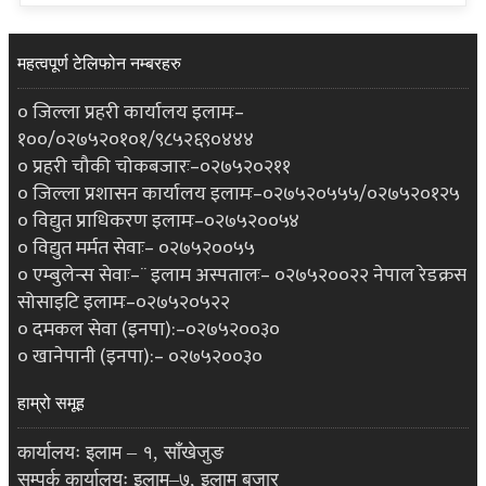
महत्वपूर्ण टेलिफोन नम्बरहरु
० जिल्ला प्रहरी कार्यालय इलामः–
१००/०२७५२०१०१/९८५२६९०४४४
० प्रहरी चौकी चोकबजारः–०२७५२०२११
० जिल्ला प्रशासन कार्यालय इलामः–०२७५२०५५५/०२७५२०१२५
० विद्युत प्राधिकरण इलामः–०२७५२००५४
० विद्युत मर्मत सेवाः– ०२७५२००५५
० एम्बुलेन्स सेवाः–¨ इलाम अस्पतालः– ०२७५२००२२ नेपाल रेडक्रस
सोसाइटि इलामः–०२७५२०५२२
० दमकल सेवा (इनपा):–०२७५२००३०
० खानेपानी (इनपा):– ०२७५२००३०
हाम्रो समूह
कार्यालयः इलाम – १, साँखेजुङ
सम्पर्क कार्यालयः इलाम–७, इलाम बजार