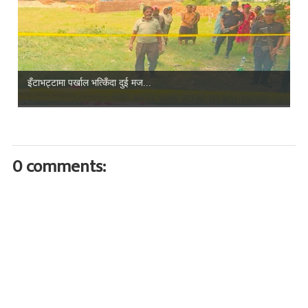
इँटाभट्टामा पर्खाल भत्किँदा दुई मज...
0 comments: