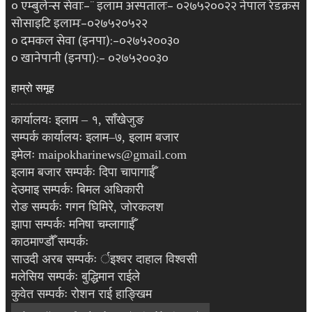
० एम्बुलेन्स सेवाः–¨ इलाम अस्पतालः– ०२७५२००२२ नेपाल रेडक्रस
सोसाइटि इलामः–०२७५२०५२२
० दमकल सेवा (इनपा):–०२७५२००३०
० खानेपानी (इनपा):– ०२७५२००३०
हाम्रो समूह
कार्यालयः इलाम – १, साँखेजुङ
सम्पर्क कार्यालयः इलाम–७, इलाम बजार
इमेलः maipokharinews@gmail.com
इलाम बजार सम्पर्कः दिपा चापागाईँ
देउमाइ सम्पर्कः बिमल अधिकारी
रोङ सम्पर्कः गगन घिमिरे, जोरकलश
झापा सम्पर्कः मनिषा चम्लागाईँ
काठमाण्डौँ सम्पर्कः
साउदी अरब सम्पर्कः र्इश्वर दाहाल विश्वसी
मलेसिय सम्पर्कः बुद्धिमान राईले
कुवेत सम्पर्कः रोशन राई हाङ्खिम