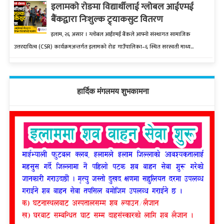
इलामकाे राेङमा विद्यार्थीलाई ग्लोबल आईएमई
बैंकद्वारा निःशुल्क ट्र्याकसुट वितरण
इलाम, २६ असार । ग्लोबल आईएमई बैंकले आफ्नो संस्थागत सामाजिक
उत्तरदायित्व (CSR) कार्यक्रमअन्तर्गत इलामको रोङ गाउँपालिका–६ स्थित सरस्वती माध्य...
हार्दिक मंगलमय शुभकामना