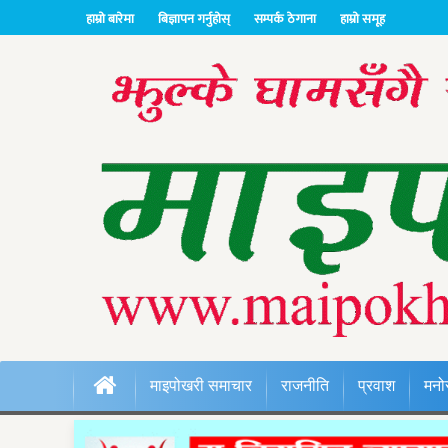
हाम्रो बारेमा
बिज्ञापन गर्नुहोस्
सम्पर्क ठेगाना
हाम्रो समूह
माइपोखरी समाचार
राजनीति
प्रवाश
मनो