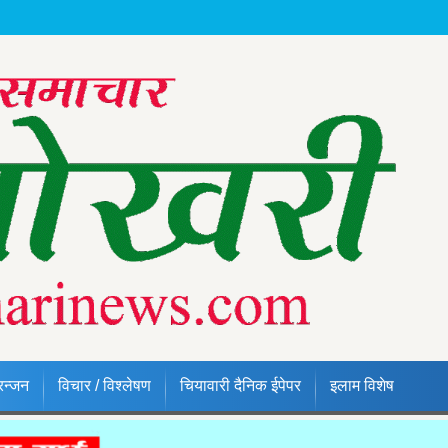
रन्जन
विचार / विश्लेषण
चियावारी दैनिक ईपेपर
इलाम विशेष