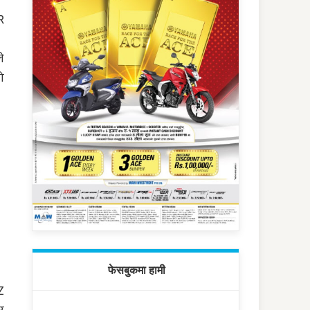
R
े
ो
फेसबुकमा हामी
Z