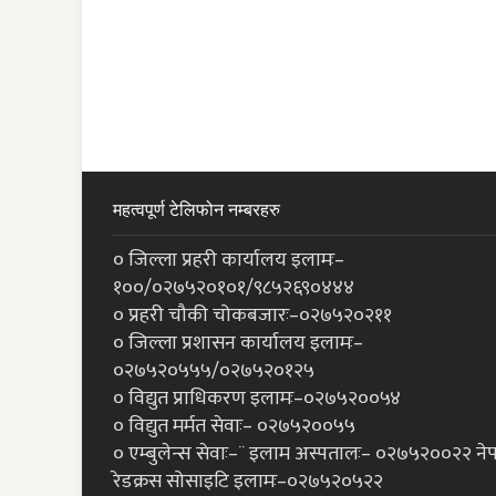
महत्वपूर्ण टेलिफोन नम्बरहरु
० जिल्ला प्रहरी कार्यालय इलामः–
१००/०२७५२०१०१/९८५२६९०४४४
० प्रहरी चौकी चोकबजारः–०२७५२०२११
० जिल्ला प्रशासन कार्यालय इलामः–
०२७५२०५५५/०२७५२०१२५
० विद्युत प्राधिकरण इलामः–०२७५२००५४
० विद्युत मर्मत सेवाः– ०२७५२००५५
० एम्बुलेन्स सेवाः–¨ इलाम अस्पतालः– ०२७५२००२२ ने
रेडक्रस सोसाइटि इलामः–०२७५२०५२२