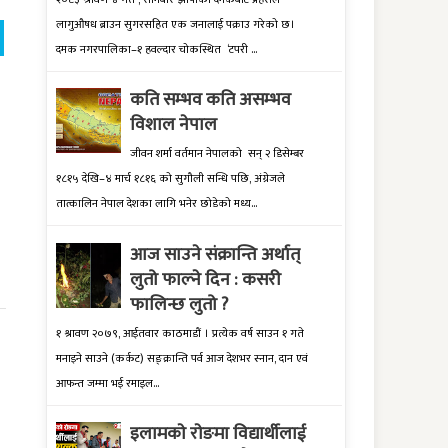
लागुऔषध ब्राउन सुगरसहित एक जनालाई पक्राउ गरेको छ।
दमक नगरपालिका–१ हवल्दार चोकस्थित ‘टपरी ...
कति सम्भव कति असम्भव
विशाल नेपाल
जीवन शर्मा वर्तमान नेपालको सन् २ डिसेम्बर
१८१५ देखि–४ मार्च १८१६ को सुगौली सन्धि पछि, अंग्रेजले
तात्कालिन नेपाल देशका लागि भनेर छोडेको मध्य...
आज साउने संक्रान्ति अर्थात्
लुतो फाल्ने दिन : कसरी
फालिन्छ लुतो ?
१ श्रावण २०७९, आईतवार काठमाडौं । प्रत्येक वर्ष साउन १ गते
मनाइने साउने (कर्कट) सङ्क्रान्ति पर्व आज देशभर स्नान, दान एवं
आफन्त जम्मा भई रमाइल...
इलामकाे राेङमा विद्यार्थीलाई