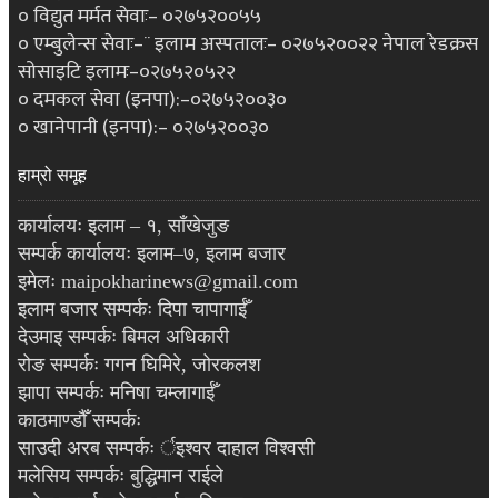
० विद्युत मर्मत सेवाः– ०२७५२००५५
० एम्बुलेन्स सेवाः–¨ इलाम अस्पतालः– ०२७५२००२२ नेपाल रेडक्रस
सोसाइटि इलामः–०२७५२०५२२
० दमकल सेवा (इनपा):–०२७५२००३०
० खानेपानी (इनपा):– ०२७५२००३०
हाम्रो समूह
कार्यालयः इलाम – १, साँखेजुङ
सम्पर्क कार्यालयः इलाम–७, इलाम बजार
इमेलः maipokharinews@gmail.com
इलाम बजार सम्पर्कः दिपा चापागाईँ
देउमाइ सम्पर्कः बिमल अधिकारी
रोङ सम्पर्कः गगन घिमिरे, जोरकलश
झापा सम्पर्कः मनिषा चम्लागाईँ
काठमाण्डौँ सम्पर्कः
साउदी अरब सम्पर्कः र्इश्वर दाहाल विश्वसी
मलेसिय सम्पर्कः बुद्धिमान राईले