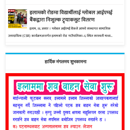
इलामकाे राेङमा विद्यार्थीलाई ग्लोबल आईएमई
बैंकद्वारा निःशुल्क ट्र्याकसुट वितरण
इलाम, २६ असार । ग्लोबल आईएमई बैंकले आफ्नो संस्थागत सामाजिक
उत्तरदायित्व (CSR) कार्यक्रमअन्तर्गत इलामको रोङ गाउँपालिका–६ स्थित सरस्वती माध्य...
हार्दिक मंगलमय शुभकामना