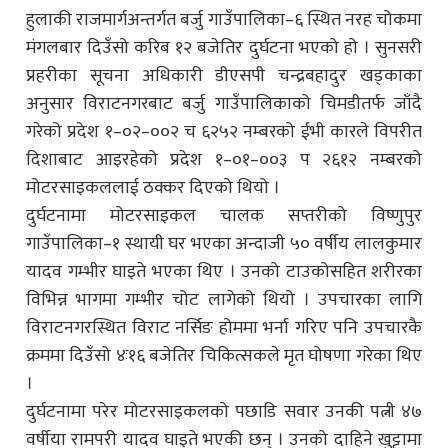
हुलाकी राजमार्गअन्तर्गत बर्जु गाउँपालिका–६ स्थित नरह चोकमा
मंगलबार दिउँसो करिब १२ बजेतिर दुर्घटना भएको हो । सुनसरी
प्रहरीका सूचना अधिकारी डीएसपी चन्द्रबहादुर खड्काका
अनुसार विराटनगरबाट बर्जु गाउँपालिकाको चिमडीतर्फ जाँदै
गरेको प्रदेश १–०२–००२ च ६२५२ नम्बरको ईभी कारले विपरीत
दिशाबाट आइरहेको प्रदेश १–०१–००३ प २६१२ नम्बरको
मोटरसाइकललाई ठक्कर दिएको थियो ।
दुर्घटनामा मोटरसाइकल चालक सप्तरीको विष्णुपुर
गाउँपालिका–१ स्थायी घर भएका अन्दाजी ५० वर्षीय लालकुमार
यादव गम्भीर घाइते भएका थिए । उनको टाउकोसहित शरीरका
विभिन्न भागमा गम्भीर चोट लागेको थियो । उपचारका लागि
विराटनगरस्थित विराट नर्सिङ होममा भर्ना गरिए पनि उपचारकै
क्रममा दिउँसो ४ः१६ बजेतिर चिकित्सकले मृत घोषणा गरेका थिए
।
दुर्घटनामा परेर मोटरसाइकलको पछाडि सवार उनकी पत्नी ४७
वर्षीया रामपरी यादव घाइते भएकी छन् । उनको दाहिने खुट्टामा