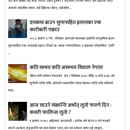
तल क्रम संख्‍या दिई केही नेपाली उखान टुक्‍का र अंग्रेजीमा तिनको समान अर्थ दिईएका छन्।
जसको अंग्रेजीमा समान अर्थ दिईएका छैनन्, अंग्रेजीमा ...
दमकमा ब्राउन सुगरसहित इलामका एक
कारोबारी पक्राउ
२०८३ श्रावण ४ गते , सोमबार झापाको दमकबाट प्रहरीले लागुऔषध ब्राउन
सुगरसहित एक जनालाई पक्राउ गरेको छ। दमक नगरपालिका–१ हवल्दार चोकस्थित ‘टपरी
...
कति सम्भव कति असम्भव विशाल नेपाल
जीवन शर्मा वर्तमान नेपालको सन् २ डिसेम्बर १८१५ देखि–४ मार्च १८१६ को
सुगौली सन्धि पछि, अंग्रेजले तात्कालिन नेपाल देशका लागि भनेर छोडेको
मध्य...
आज साउने संक्रान्ति अर्थात् लुतो फाल्ने दिन :
कसरी फालिन्छ लुतो ?
१ श्रावण २०७९, आईतवार काठमाडौं । प्रत्येक वर्ष साउन १ गते मनाइने
साउने (कर्कट) सङ्क्रान्ति पर्व आज देशभर स्नान, दान एवं आफन्त जम्मा भई रमाइल...