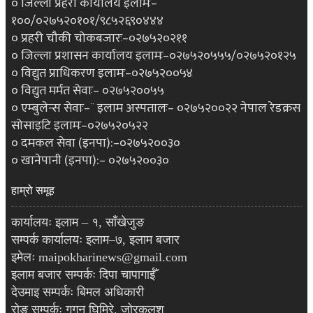
० जिल्ला प्रहरी कार्यालय इलामः–
१००/०२७५२०१०१/९८५२६९०४४४
० प्रहरी चौकी चोकबजारः–०२७५२०२११
० जिल्ला प्रशासन कार्यालय इलामः–०२७५२०५५५/०२७५२०१२५
० विद्युत प्राधिकरण इलामः–०२७५२००५४
० विद्युत मर्मत सेवाः– ०२७५२००५५
० एम्बुलेन्स सेवाः–¨ इलाम अस्पतालः– ०२७५२००२२ नेपाल रेडक्रस
सोसाइटि इलामः–०२७५२०५२२
० दमकल सेवा (इनपा):–०२७५२००३०
० खानेपानी (इनपा):– ०२७५२००३०
हाम्रो समूह
कार्यालयः इलाम – १, साँखेजुङ
सम्पर्क कार्यालयः इलाम–७, इलाम बजार
इमेलः maipokharinews@gmail.com
इलाम बजार सम्पर्कः दिपा चापागाईँ
देउमाइ सम्पर्कः बिमल अधिकारी
रोङ सम्पर्कः गगन घिमिरे, जोरकलश