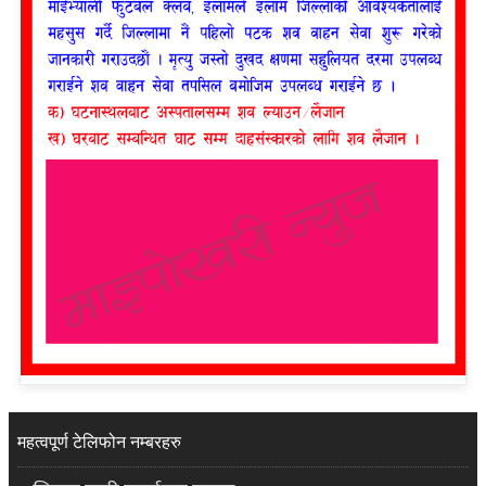
महत्वपूर्ण टेलिफोन नम्बरहरु