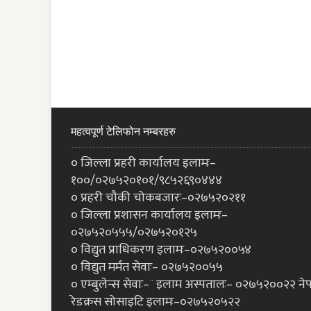
महत्वपूर्ण टेलिफोन नम्बरहरु
० जिल्ला प्रहरी कार्यालय इलामः–
१००/०२७५२०१०१/९८५२६९०४४४
० प्रहरी चौकी चोकबजारः–०२७५२०२११
० जिल्ला प्रशासन कार्यालय इलामः–
०२७५२०५५५/०२७५२०१२५
० विद्युत प्राधिकरण इलामः–०२७५२००५४
० विद्युत मर्मत सेवाः– ०२७५२००५५
० एम्बुलेन्स सेवाः–¨ इलाम अस्पतालः– ०२७५२००२२ ने
रेडक्रस सोसाइटि इलामः–०२७५२०५२२