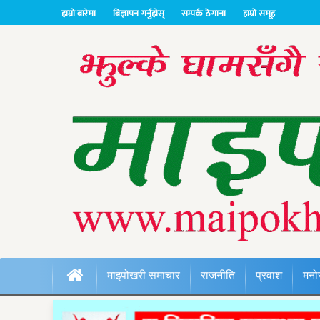
हाम्रो बारेमा
बिज्ञापन गर्नुहोस्
सम्पर्क ठेगाना
हाम्रो समूह
माइपोखरी समाचार
राजनीति
प्रवाश
मनो