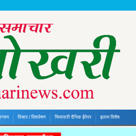
रन्जन
विचार / विश्लेषण
चियावारी दैनिक ईपेपर
इलाम विशेष