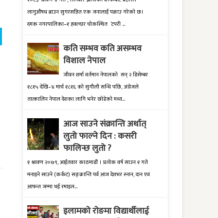
लागुऔषध ब्राउन सुगरसहित एक जनालाई पक्राउ गरेको छ।
दमक नगरपालिका–१ हवल्दार चोकस्थित ‘टपरी ...
कति सम्भव कति असम्भव
विशाल नेपाल
जीवन शर्मा वर्तमान नेपालको सन् २ डिसेम्बर
१८१५ देखि–४ मार्च १८१६ को सुगौली सन्धि पछि, अंग्रेजले
तात्कालिन नेपाल देशका लागि भनेर छोडेको मध्य...
आज साउने संक्रान्ति अर्थात्
लुतो फाल्ने दिन : कसरी
फालिन्छ लुतो ?
१ श्रावण २०७९, आईतवार काठमाडौं । प्रत्येक वर्ष साउन १ गते
मनाइने साउने (कर्कट) सङ्क्रान्ति पर्व आज देशभर स्नान, दान एवं
आफन्त जम्मा भई रमाइल...
इलामकाे राेङमा विद्यार्थीलाई