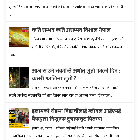
सुगरसहित एक जनालाई पक्राउ गरेको छ। दमक नगरपालिका–१ हवल्दार चोकस्थित ‘टपरी
...
कति सम्भव कति असम्भव विशाल नेपाल
जीवन शर्मा वर्तमान नेपालको सन् २ डिसेम्बर १८१५ देखि–४ मार्च १८१६ को
सुगौली सन्धि पछि, अंग्रेजले तात्कालिन नेपाल देशका लागि भनेर छोडेको
मध्य...
आज साउने संक्रान्ति अर्थात् लुतो फाल्ने दिन :
कसरी फालिन्छ लुतो ?
१ श्रावण २०७९, आईतवार काठमाडौं । प्रत्येक वर्ष साउन १ गते मनाइने
साउने (कर्कट) सङ्क्रान्ति पर्व आज देशभर स्नान, दान एवं आफन्त जम्मा भई रमाइल...
इलामकाे राेङमा विद्यार्थीलाई ग्लोबल आईएमई
बैंकद्वारा निःशुल्क ट्र्याकसुट वितरण
इलाम, २६ असार । ग्लोबल आईएमई बैंकले आफ्नो संस्थागत सामाजिक
उत्तरदायित्व (CSR) कार्यक्रमअन्तर्गत इलामको रोङ गाउँपालिका–६ स्थित सरस्वती माध्य...