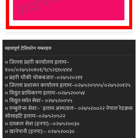
महत्वपूर्ण टेलिफोन नम्बरहरु
० जिल्ला प्रहरी कार्यालय इलामः–
१००/०२७५२०१०१/९८५२६९०४४४
० प्रहरी चौकी चोकबजारः–०२७५२०२११
० जिल्ला प्रशासन कार्यालय इलामः–०२७५२०५५५/०२७५२०१२५
० विद्युत प्राधिकरण इलामः–०२७५२००५४
० विद्युत मर्मत सेवाः– ०२७५२००५५
० एम्बुलेन्स सेवाः–¨ इलाम अस्पतालः– ०२७५२००२२ नेपाल रेडक्रस
सोसाइटि इलामः–०२७५२०५२२
० दमकल सेवा (इनपा):–०२७५२००३०
० खानेपानी (इनपा):– ०२७५२००३०