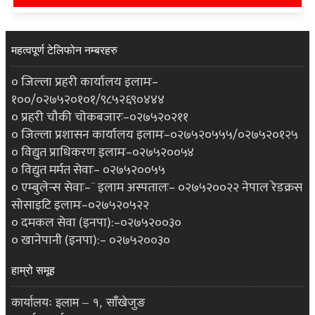
महत्वपूर्ण टेलिफोन नम्बरहरु
० जिल्ला प्रहरी कार्यालय इलामः–
१००/०२७५२०१०१/९८५२६९०४४४
० प्रहरी चौकी चोकबजारः–०२७५२०२११
० जिल्ला प्रशासन कार्यालय इलामः–०२७५२०५५५/०२७५२०१२५
० विद्युत प्राधिकरण इलामः–०२७५२००५४
० विद्युत मर्मत सेवाः– ०२७५२००५५
० एम्बुलेन्स सेवाः–¨ इलाम अस्पतालः– ०२७५२००२२ नेपाल रेडक्रस
सोसाइटि इलामः–०२७५२०५२२
० दमकल सेवा (इनपा):–०२७५२००३०
० खानेपानी (इनपा):– ०२७५२००३०
हाम्रो समूह
कार्यालयः इलाम – १, साँखेजुङ