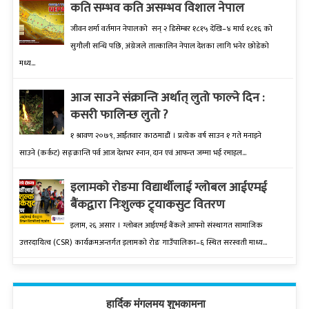
कति सम्भव कति असम्भव विशाल नेपाल
जीवन शर्मा वर्तमान नेपालको सन् २ डिसेम्बर १८१५ देखि–४ मार्च १८१६ को
सुगौली सन्धि पछि, अंग्रेजले तात्कालिन नेपाल देशका लागि भनेर छोडेको
मध्य...
आज साउने संक्रान्ति अर्थात् लुतो फाल्ने दिन :
कसरी फालिन्छ लुतो ?
१ श्रावण २०७९, आईतवार काठमाडौं । प्रत्येक वर्ष साउन १ गते मनाइने
साउने (कर्कट) सङ्क्रान्ति पर्व आज देशभर स्नान, दान एवं आफन्त जम्मा भई रमाइल...
इलामकाे राेङमा विद्यार्थीलाई ग्लोबल आईएमई
बैंकद्वारा निःशुल्क ट्र्याकसुट वितरण
इलाम, २६ असार । ग्लोबल आईएमई बैंकले आफ्नो संस्थागत सामाजिक
उत्तरदायित्व (CSR) कार्यक्रमअन्तर्गत इलामको रोङ गाउँपालिका–६ स्थित सरस्वती माध्य...
हार्दिक मंगलमय शुभकामना