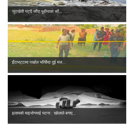
जुटखेती घट्दै जाँदा पूर्वीनाका काँ...
इँटाभट्टामा पर्खाल भत्किँदा दुई मज...
इलामको माइजोगमाई घटना : खोलाले बगाए...