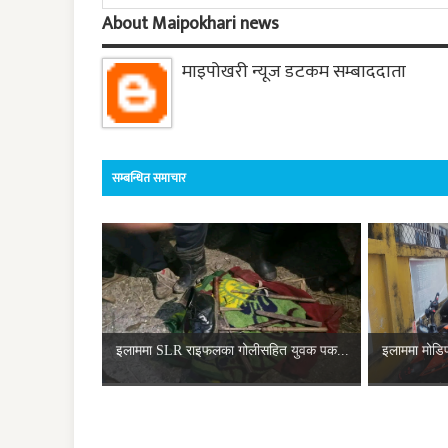
About Maipokhari news
माइपोखरी न्यूज डटकम सम्बाददाता
सम्बन्धित समाचार
इलाममा SLR राइफलका गोलीसहित युवक पक...
इलाममा मोडिफ