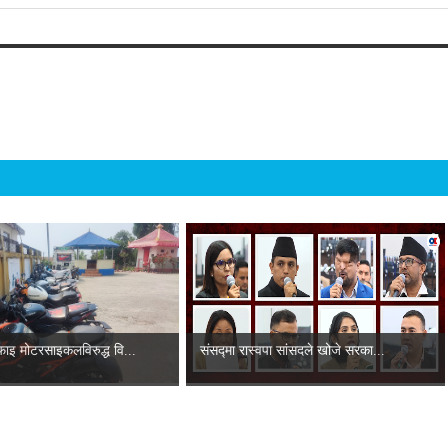
ाइ मोटरसाइकलविरुद्ध वि...
संसद्‍मा रास्वपा सांसदले खोजे सरका...