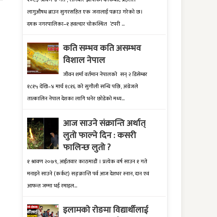
लागुऔषध ब्राउन सुगरसहित एक जनालाई पक्राउ गरेको छ।
दमक नगरपालिका–१ हवल्दार चोकस्थित ‘टपरी ...
कति सम्भव कति असम्भव
विशाल नेपाल
जीवन शर्मा वर्तमान नेपालको सन् २ डिसेम्बर
१८१५ देखि–४ मार्च १८१६ को सुगौली सन्धि पछि, अंग्रेजले
तात्कालिन नेपाल देशका लागि भनेर छोडेको मध्य...
आज साउने संक्रान्ति अर्थात्
लुतो फाल्ने दिन : कसरी
फालिन्छ लुतो ?
१ श्रावण २०७९, आईतवार काठमाडौं । प्रत्येक वर्ष साउन १ गते
मनाइने साउने (कर्कट) सङ्क्रान्ति पर्व आज देशभर स्नान, दान एवं
आफन्त जम्मा भई रमाइल...
इलामकाे राेङमा विद्यार्थीलाई