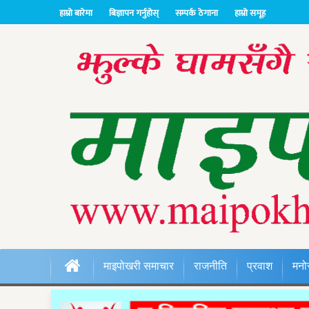
हाम्रो बारेमा
बिज्ञापन गर्नुहोस्
सम्पर्क ठेगाना
हाम्रो समूह
माइपोखरी समाचार
राजनीति
प्रवाश
मनो