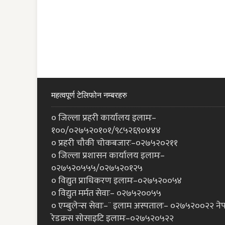
महत्वपूर्ण टेलिफोन नम्बरहरु
० जिल्ला प्रहरी कार्यालय इलामः–
१००/०२७५२०१०१/९८५२६९०४४४
० प्रहरी चौकी चोकबजारः–०२७५२०२११
० जिल्ला प्रशासन कार्यालय इलामः–
०२७५२०५५५/०२७५२०१२५
० विद्युत प्राधिकरण इलामः–०२७५२००५४
० विद्युत मर्मत सेवाः– ०२७५२००५५
० एम्बुलेन्स सेवाः–¨ इलाम अस्पतालः– ०२७५२००२२ ने
रेडक्रस सोसाइटि इलामः–०२७५२०५२२