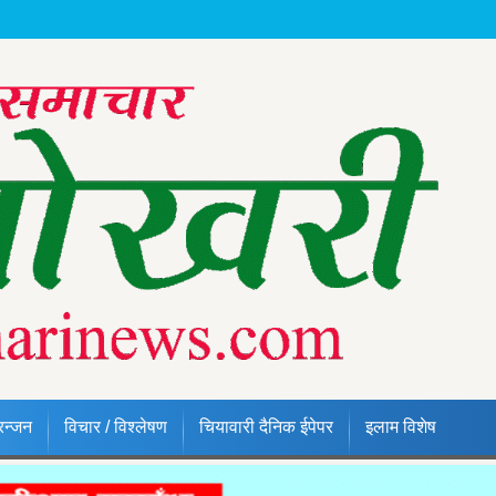
रन्जन
विचार / विश्लेषण
चियावारी दैनिक ईपेपर
इलाम विशेष